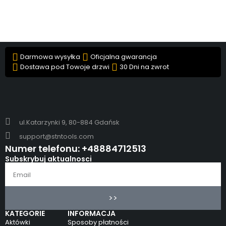
Darmowa wysyłka
Oficjalna gwarancja
Dostawa pod Towoje drzwi
30 Dni na zwrot
ul.Katarzynki 9, 80-884 Gdańsk
support@stntools.com
Numer telefonu: +48884712513
Subskrybuj aktualnosci
>>
KATEGORIE
INFORMACJA
Aktówki
Sposoby płatności