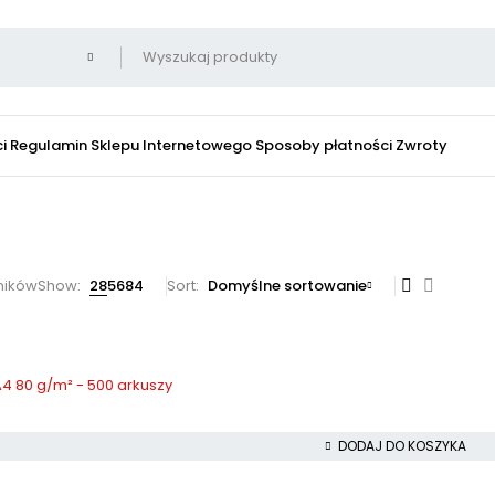
i
Regulamin Sklepu Internetowego
Sposoby płatności
Zwroty
ników
Show:
28
56
84
Sort
Domyślne sortowanie
4 80 g/m² - 500 arkuszy
DODAJ DO KOSZYKA