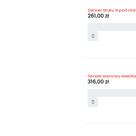
Serwer druku 1x port rów
261,00
zł
Serwer sieciowy wielof
316,00
zł