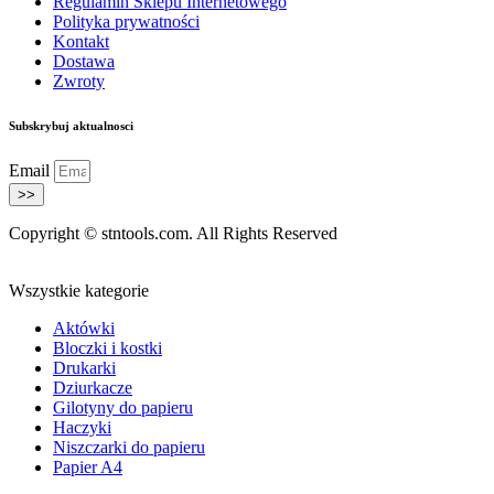
Regulamin Sklepu Internetowego
Polityka prywatności
Kontakt
Dostawa
Zwroty
Subskrybuj aktualnosci
Email
>>
Copyright © stntools.com. All Rights Reserved
Wszystkie kategorie
Aktówki
Bloczki i kostki
Drukarki
Dziurkacze
Gilotyny do papieru
Haczyki
Niszczarki do papieru
Papier A4