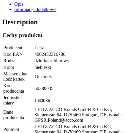
Opis
Informacje dodatkowe
Description
Cechy produktu
Producent
Leitz
Kod EAN
4002432316786
Rodzaj
dziurkacz biurowy
Kolor
niebieski
Maksymalna
16 kartek
ilość kartek
Kod
50380035
producenta
Jednostka
1 sztuka
miary
LEITZ ACCO Brands GmbH & Co KG,
Dane
Siemensstr. 64, D-70469 Stuttgart, DE, e-mail:
producenta
GPSR.Poland@acco.com
LEITZ ACCO Brands GmbH & Co KG,
Podmiot
Siemensstr. 64, D-70469 Stuttgart, DE, e-mail: