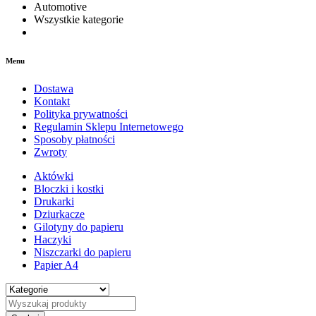
Automotive
Wszystkie kategorie
Menu
Dostawa
Kontakt
Polityka prywatności
Regulamin Sklepu Internetowego
Sposoby płatności
Zwroty
Aktówki
Bloczki i kostki
Drukarki
Dziurkacze
Gilotyny do papieru
Haczyki
Niszczarki do papieru
Papier A4