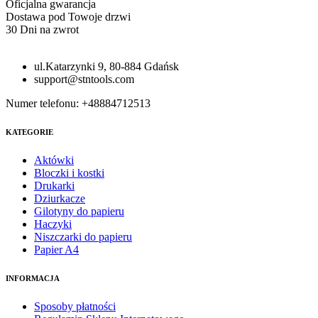
Oficjalna gwarancja
Dostawa pod Towoje drzwi
30 Dni na zwrot
ul.Katarzynki 9, 80-884 Gdańsk
support@stntools.com
Numer telefonu: +48884712513
KATEGORIE
Aktówki
Bloczki i kostki
Drukarki
Dziurkacze
Gilotyny do papieru
Haczyki
Niszczarki do papieru
Papier A4
INFORMACJA
Sposoby płatności