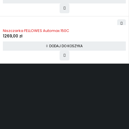
Niszczarka FELLOWES Automax 150C
1269,00
zł
DODAJ DO KOSZYKA
Darmowa wysyłka
Oficjalna gwarancja
Dostawa pod Towoje drzwi
30 Dni na zwrot
ul.Katarzynki 9, 80-884 Gdańsk