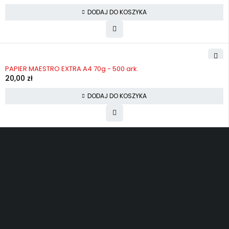
DODAJ DO KOSZYKA
PAPIER MAESTRO EXTRA A4 70g - 500 ark.
20,00
zł
DODAJ DO KOSZYKA
Darmowa wysyłka
Oficjalna gwarancja
Dostawa pod Towoje drzwi
30 Dni na zwrot