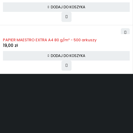
DODAJ DO KOSZYKA
PAPIER MAESTRO EXTRA A4 80 g/m² - 500 arkuszy
19,00
zł
DODAJ DO KOSZYKA
Darmowa wysyłka
Oficjalna gwarancja
Dostawa pod Towoje drzwi
30 Dni na zwrot